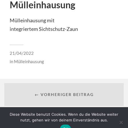
Mülleinhausung
Mülleinhausung mit
integriertem Sichtschutz-Zaun
21/04/2022
in
Mülleinhausung
← VORHERIGER BEITRAG
Diese Website benutzt Cookies. Wenn du die Website weiter
nutzt, gehen wir von deinem Einverständnis aus.
NÄCHSTER BEITRAG →