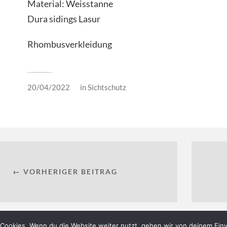
Material: Weisstanne
Dura sidings Lasur
Rhombusverkleidung
20/04/2022
in
Sichtschutz
← VORHERIGER BEITRAG
Cookies. Wenn du die Website weiter nutzt, gehen wir von deinem Einv